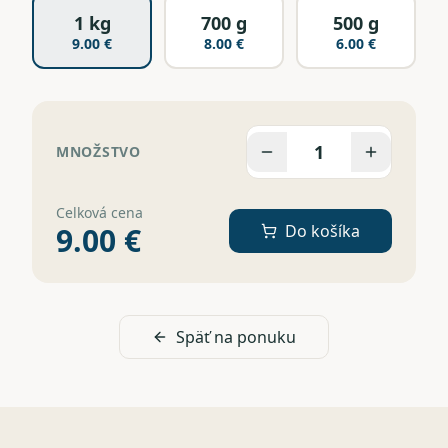
1 kg
700 g
500 g
9.00
€
8.00
€
6.00
€
1
MNOŽSTVO
Celková cena
9.00
€
Do košíka
Späť na ponuku