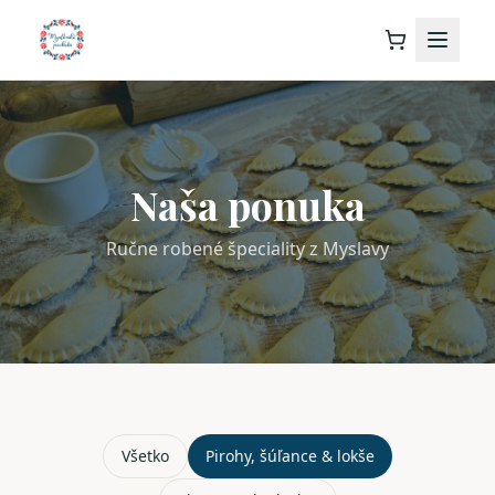
Naša ponuka
Ručne robené špeciality z Myslavy
Všetko
Pirohy, šúľance & lokše