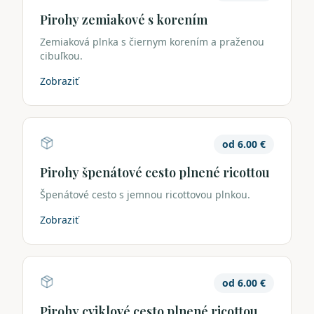
Pirohy zemiakové s korením
Zemiaková plnka s čiernym korením a praženou
cibuľkou.
Zobraziť
od
6.00
€
Pirohy špenátové cesto plnené ricottou
Špenátové cesto s jemnou ricottovou plnkou.
Zobraziť
od
6.00
€
Pirohy cviklové cesto plnené ricottou