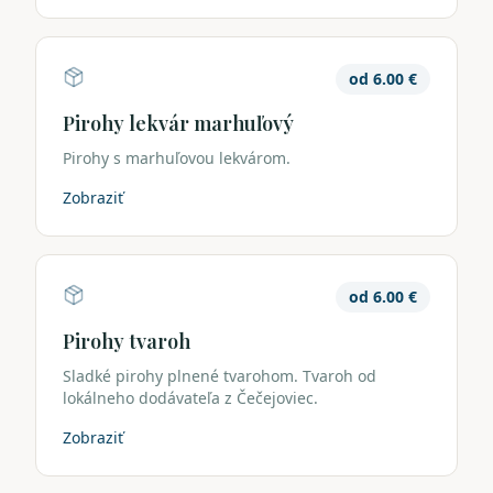
od
6.00
€
Pirohy lekvár marhuľový
Pirohy s marhuľovou lekvárom.
Zobraziť
od
6.00
€
Pirohy tvaroh
Sladké pirohy plnené tvarohom. Tvaroh od
lokálneho dodávateľa z Čečejoviec.
Zobraziť