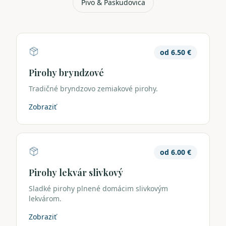
Pivo & Paskudovica
od
6.50
€
Pirohy bryndzové
Tradičné bryndzovo zemiakové pirohy.
Zobraziť
od
6.00
€
Pirohy lekvár slivkový
Sladké pirohy plnené domácim slivkovým
lekvárom.
Zobraziť